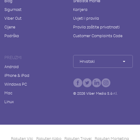
Blog
Središte marke
Sigurnost
Karijera
Viber Out
Uvjeti i pravila
Cijene
Pravila zaštite privatnosti
Podrška
Customer Complaints Code
PREUZMI
Hrvatski
Android
iPhone & iPad
Windows PC
Mac
©
2026
Viber Media S.à r.l.
Linux
Rakuten Viki
Rakuten Kobo
Rakuten Travel
Rakuten Marketing