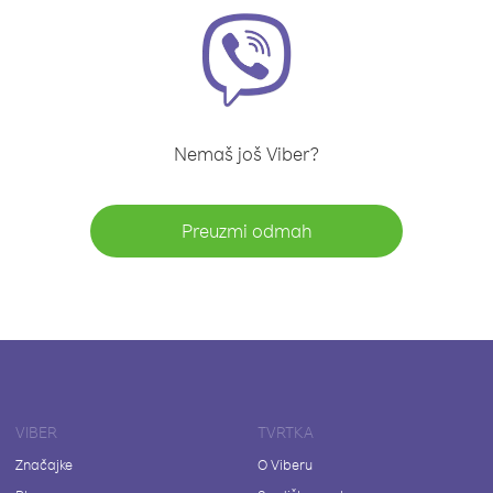
Nemaš još Viber?
Preuzmi odmah
VIBER
TVRTKA
Značajke
O Viberu