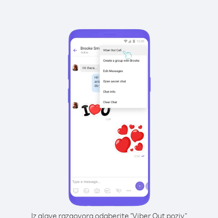
Iz glave razgovora odaberite "Viber Out poziv"