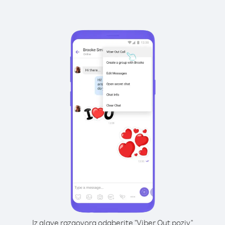
Iz glave razgovora odaberite "Viber Out poziv"