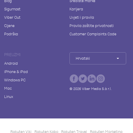
Blog
Središte marke
Sigurnost
Karijera
Viber Out
Uvjeti i pravila
Cijene
Pravila zaštite privatnosti
Podrška
Customer Complaints Code
PREUZMI
Hrvatski
Android
iPhone & iPad
Windows PC
Mac
©
2026
Viber Media S.à r.l.
Linux
Rakuten Viki
Rakuten Kobo
Rakuten Travel
Rakuten Marketing