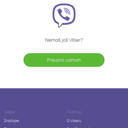
Nemaš još Viber?
Preuzmi odmah
VIBER
TVRTKA
Značajke
O Viberu