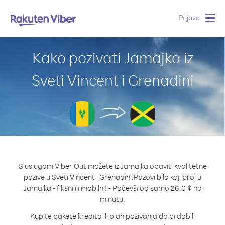
Prijava
Togg
navig
Kako pozivati Jamajka iz
Sveti Vincent i Grenadini
S uslugom Viber Out možete iz Jamajka obaviti kvalitetne
pozive u Sveti Vincent i Grenadini.
Pozovi bilo koji broj u
Jamajka - fiksni ili mobilni! - Počevši od samo 26.0 ¢ na
minutu.
Kupite pakete kredita ili plan pozivanja da bi dobili