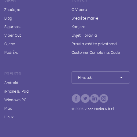
VIBER
TVRTKA
Značajke
O Viberu
Blog
Središte marke
Sigurnost
Karijera
Viber Out
Uvjeti i pravila
Cijene
Pravila zaštite privatnosti
Podrška
Customer Complaints Code
PREUZMI
Hrvatski
Android
iPhone & iPad
Windows PC
Mac
©
2026
Viber Media S.à r.l.
Linux