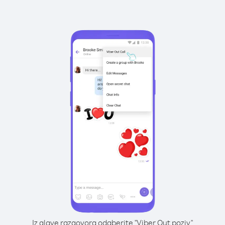
Iz glave razgovora odaberite "Viber Out poziv"