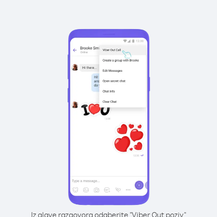
Iz glave razgovora odaberite "Viber Out poziv"