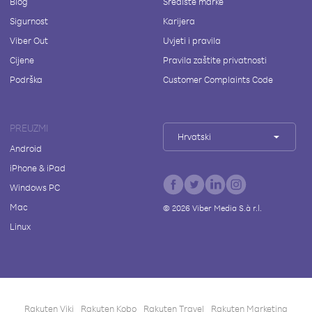
Blog
Središte marke
Sigurnost
Karijera
Viber Out
Uvjeti i pravila
Cijene
Pravila zaštite privatnosti
Podrška
Customer Complaints Code
PREUZMI
Hrvatski
Android
iPhone & iPad
Windows PC
Mac
©
2026
Viber Media S.à r.l.
Linux
Rakuten Viki
Rakuten Kobo
Rakuten Travel
Rakuten Marketing