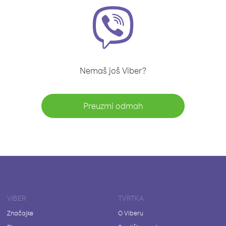
Nemaš još Viber?
Preuzmi odmah
VIBER
TVRTKA
Značajke
O Viberu