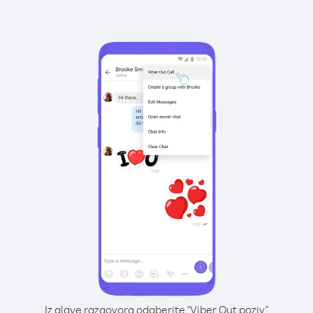
Iz glave razgovora odaberite "Viber Out poziv"