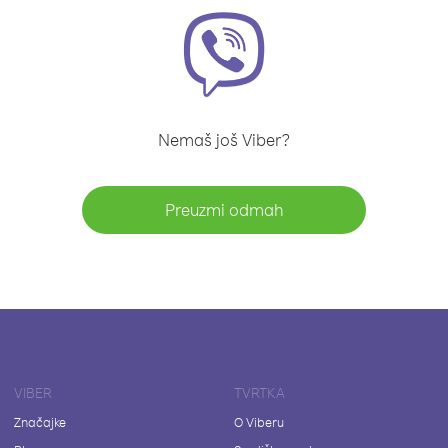
Nemaš još Viber?
Preuzmi odmah
VIBER
TVRTKA
Značajke
O Viberu