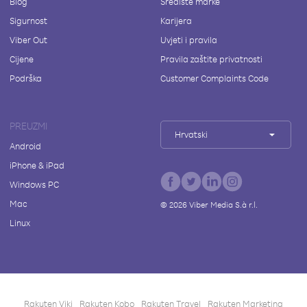
Blog
Središte marke
Sigurnost
Karijera
Viber Out
Uvjeti i pravila
Cijene
Pravila zaštite privatnosti
Podrška
Customer Complaints Code
PREUZMI
Hrvatski
Android
iPhone & iPad
Windows PC
Mac
©
2026
Viber Media S.à r.l.
Linux
Rakuten Viki
Rakuten Kobo
Rakuten Travel
Rakuten Marketing