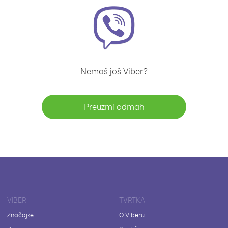
Nemaš još Viber?
Preuzmi odmah
VIBER
TVRTKA
Značajke
O Viberu