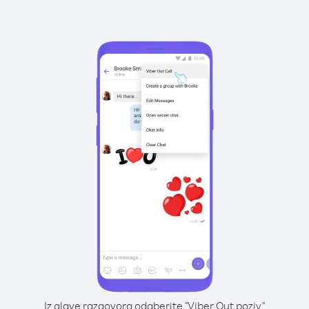
Iz glave razgovora odaberite "Viber Out poziv"