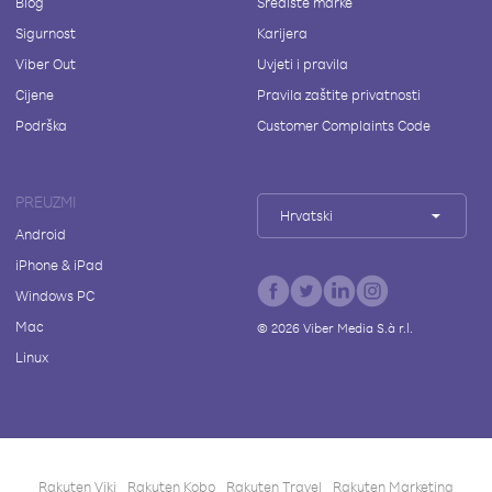
Blog
Središte marke
Sigurnost
Karijera
Viber Out
Uvjeti i pravila
Cijene
Pravila zaštite privatnosti
Podrška
Customer Complaints Code
PREUZMI
Hrvatski
Android
iPhone & iPad
Windows PC
Mac
©
2026
Viber Media S.à r.l.
Linux
Rakuten Viki
Rakuten Kobo
Rakuten Travel
Rakuten Marketing