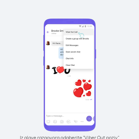
Iz glave razgovora odaberite "Viber Out poziv"