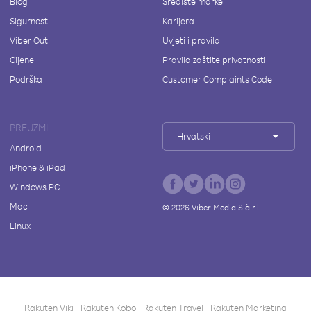
Blog
Središte marke
Sigurnost
Karijera
Viber Out
Uvjeti i pravila
Cijene
Pravila zaštite privatnosti
Podrška
Customer Complaints Code
PREUZMI
Hrvatski
Android
iPhone & iPad
Windows PC
Mac
©
2026
Viber Media S.à r.l.
Linux
Rakuten Viki
Rakuten Kobo
Rakuten Travel
Rakuten Marketing