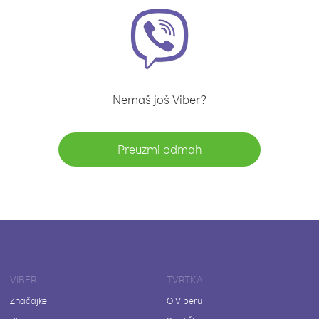
Nemaš još Viber?
Preuzmi odmah
VIBER
TVRTKA
Značajke
O Viberu