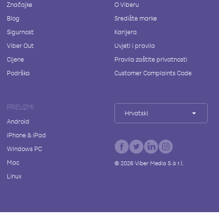
Značajke
O Viberu
Blog
Središte marke
Sigurnost
Karijera
Viber Out
Uvjeti i pravila
Cijene
Pravila zaštite privatnosti
Podrška
Customer Complaints Code
PREUZMI
Hrvatski
Android
iPhone & iPad
Windows PC
Mac
©
2026
Viber Media S.à r.l.
Linux