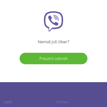
Nemaš još Viber?
Preuzmi odmah
VIBER
TVRTKA