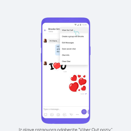
Iz glave razgovora odaberite "Viber Out poziv"