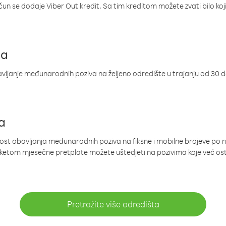
ačun se dodaje Viber Out kredit. Sa tim kreditom možete zvati bilo koj
ja
ljanje međunarodnih poziva na željeno odredište u trajanju od 30 
a
nost obavljanja međunarodnih poziva na fiksne i mobilne brojeve po 
paketom mjesečne pretplate možete uštedjeti na pozivima koje već os
Pretražite više odredišta