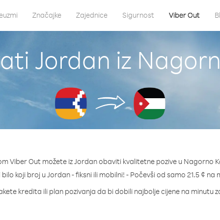
euzmi
Značajke
Zajednice
Sigurnost
Viber Out
B
ati Jordan iz Nago
om Viber Out možete iz Jordan obaviti kvalitetne pozive u Nagorno 
bilo koji broj u Jordan - fiksni ili mobilni! - Počevši od samo 21.5 ¢ na
kete kredita ili plan pozivanja da bi dobili najbolje cijene na minutu 