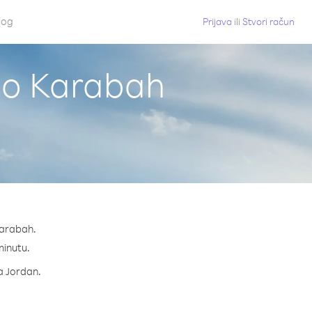
log
Prijava
ili
Stvori račun
rno Karabah
Karabah.
 minutu.
za Jordan.