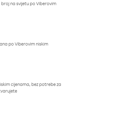
i broj na svijetu po Viberovim
dana po Viberovim niskim
niskim cijenama, bez potrebe za
tvarujete