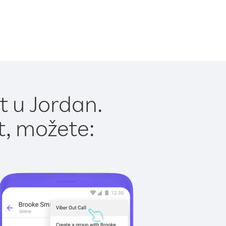
t u Jordan.
t, možete: