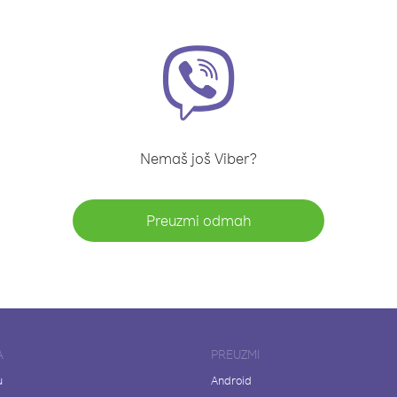
Nemaš još Viber?
Preuzmi odmah
A
PREUZMI
u
Android