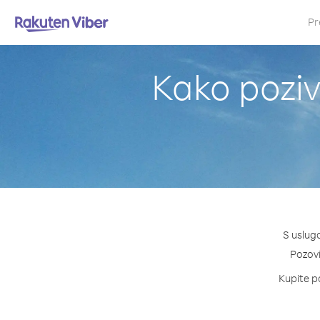
Pr
Kako poziv
S uslug
Pozovi 
Kupite pa