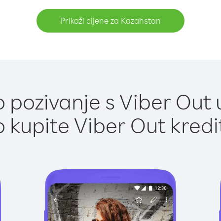
Prikaži cijene za Kazahstan
 pozivanje s Viber Out 
 kupite Viber Out kredi