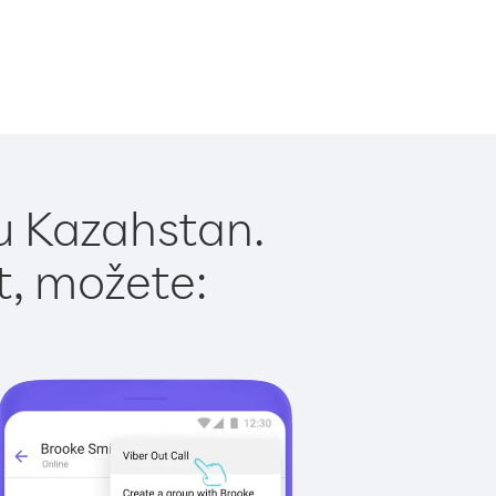
u Kazahstan.
t, možete: