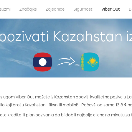
euzmi
Značajke
Zajednice
Sigurnost
Viber Out
B
pozivati Kazahstan i
uslugom Viber Out možete iz Kazahstan obaviti kvalitetne pozive u La
ilo koji broj u Kazahstan - fiksni ili mobilni! - Počevši od samo 13.8 ¢ n
te kredita ili plan pozivanja da bi dobili najbolje cijene na minutu z