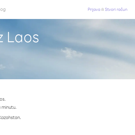
log
Prijava
ili
Stvori račun
z Laos
os.
a minutu.
a Kazahstan.