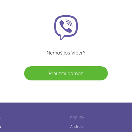
Nemaš još Viber?
Preuzmi odmah
A
PREUZMI
u
Android