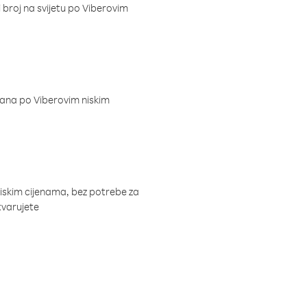
i broj na svijetu po Viberovim
dana po Viberovim niskim
niskim cijenama, bez potrebe za
tvarujete