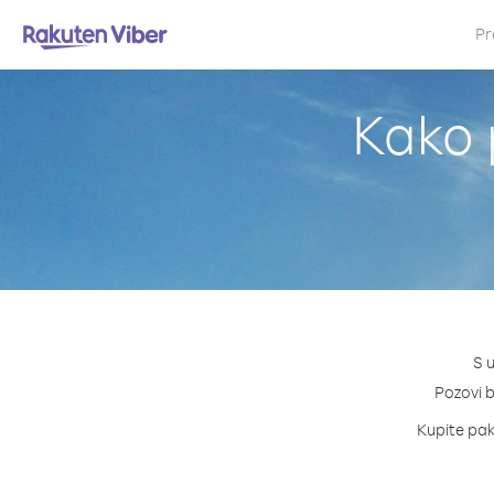
Pr
Kako 
S 
Pozovi b
Kupite pake