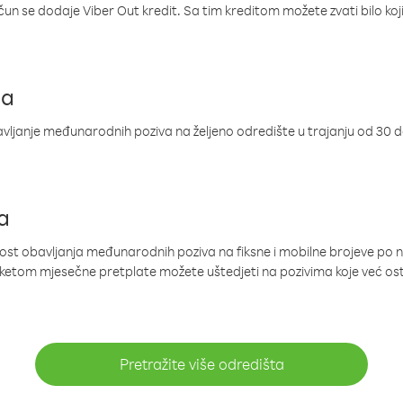
ačun se dodaje Viber Out kredit. Sa tim kreditom možete zvati bilo koj
ja
ljanje međunarodnih poziva na željeno odredište u trajanju od 30 
a
nost obavljanja međunarodnih poziva na fiksne i mobilne brojeve po 
paketom mjesečne pretplate možete uštedjeti na pozivima koje već os
Pretražite više odredišta