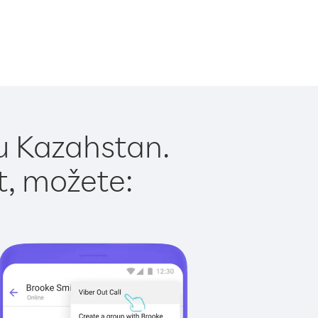
u Kazahstan.
t, možete: