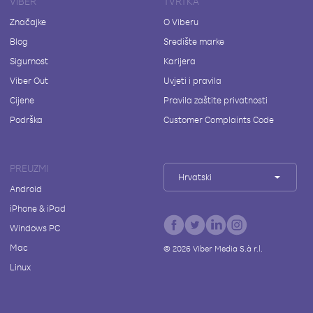
VIBER
TVRTKA
Značajke
O Viberu
Blog
Središte marke
Sigurnost
Karijera
Viber Out
Uvjeti i pravila
Cijene
Pravila zaštite privatnosti
Podrška
Customer Complaints Code
PREUZMI
Hrvatski
Android
iPhone & iPad
Windows PC
Mac
©
2026
Viber Media S.à r.l.
Linux