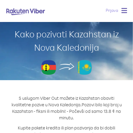
Prijava
Togg
navig
Kako pozivati Kazahstan iz
Nova Kaledonija
S uslugom Viber Out možete iz Kazahstan obaviti
kvalitetne pozive u Nova Kaledonija.
Pozovi bilo koji broj u
Kazahstan - fiksni ili mobilni! - Počevši od samo 13.8 ¢ na
minutu.
Kupite pakete kredita ili plan pozivanja da bi dobili