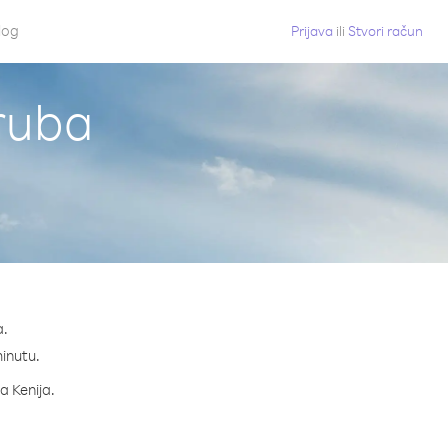
log
Prijava
ili
Stvori račun
Aruba
a.
minutu.
a Kenija.