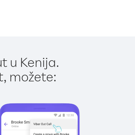
t u Kenija.
t, možete: