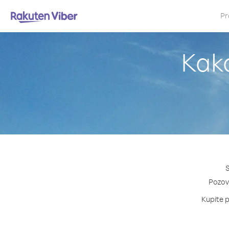
Pr
Kako
S
Pozovi
Kupite p