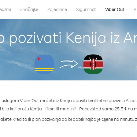
euzmi
Značajke
Zajednice
Sigurnost
Viber Out
B
 pozivati Kenija iz 
 uslugom Viber Out možete iz Kenija obaviti kvalitetne pozive u Arub
 bilo koji broj u Kenija - fiksni ili mobilni! - Počevši od samo 25.5 ¢ na 
akete kredita ili plan pozivanja da bi dobili najbolje cijene na minutu z