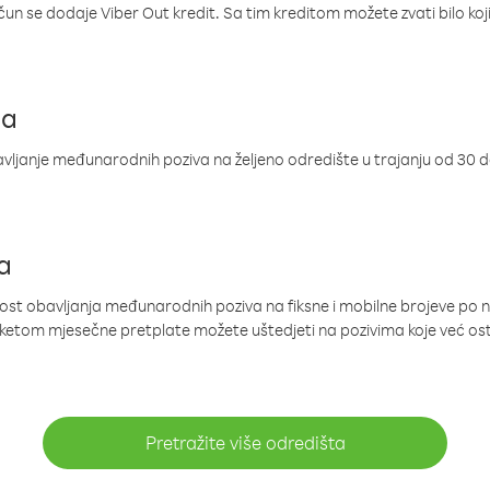
ačun se dodaje Viber Out kredit. Sa tim kreditom možete zvati bilo koj
ja
ljanje međunarodnih poziva na željeno odredište u trajanju od 30 
a
nost obavljanja međunarodnih poziva na fiksne i mobilne brojeve po 
paketom mjesečne pretplate možete uštedjeti na pozivima koje već os
Pretražite više odredišta