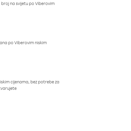
i broj na svijetu po Viberovim
dana po Viberovim niskim
niskim cijenama, bez potrebe za
tvarujete