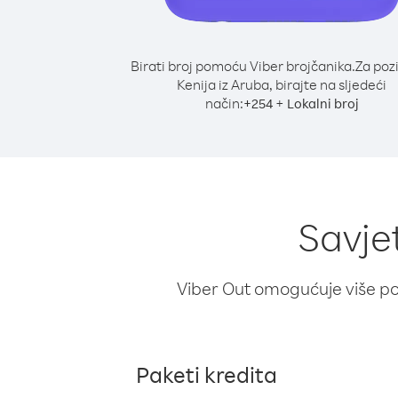
Birati broj pomoću Viber brojčanika.
Za poz
Kenija iz Aruba, birajte na sljedeći
način:
+
+
254
Lokalni broj
Savjet
Viber Out omogućuje više poz
Paketi kredita