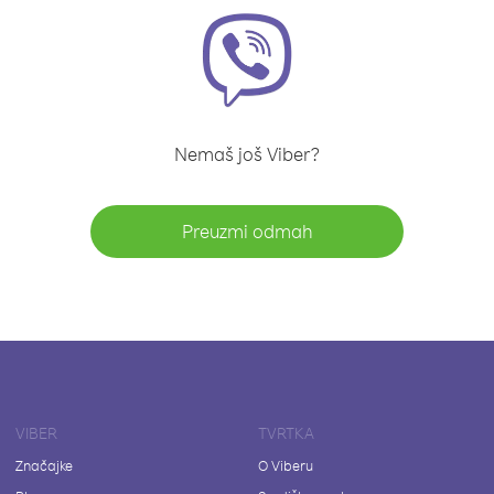
Nemaš još Viber?
Preuzmi odmah
VIBER
TVRTKA
Značajke
O Viberu