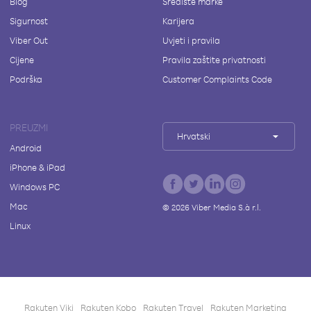
Blog
Središte marke
Sigurnost
Karijera
Viber Out
Uvjeti i pravila
Cijene
Pravila zaštite privatnosti
Podrška
Customer Complaints Code
PREUZMI
Hrvatski
Android
iPhone & iPad
Windows PC
Mac
©
2026
Viber Media S.à r.l.
Linux
Rakuten Viki
Rakuten Kobo
Rakuten Travel
Rakuten Marketing