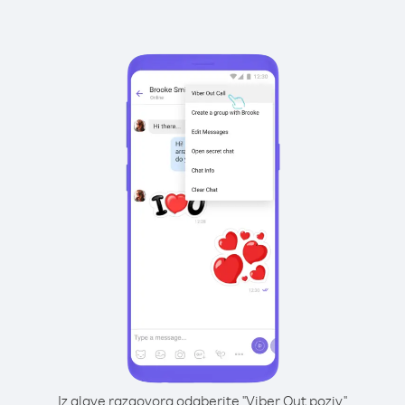
Iz glave razgovora odaberite "Viber Out poziv"