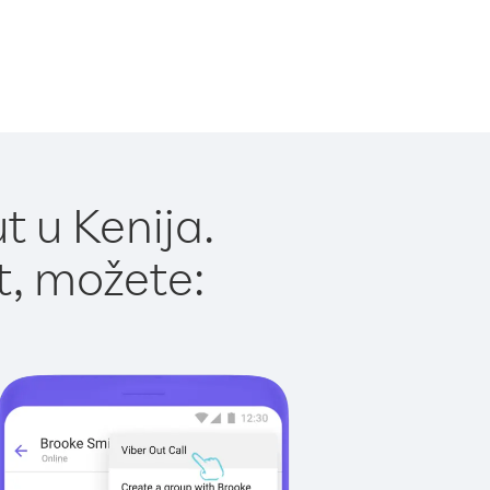
t u Kenija.
t, možete: