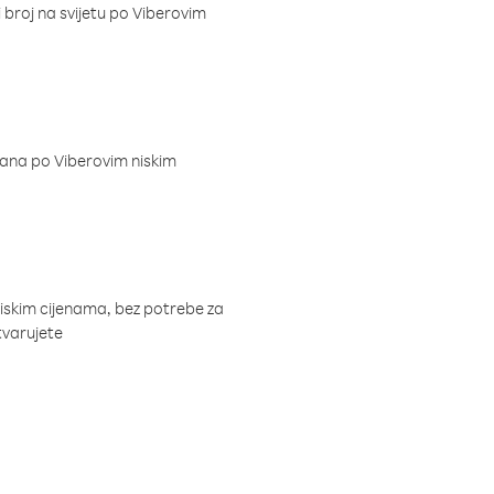
i broj na svijetu po Viberovim
dana po Viberovim niskim
niskim cijenama, bez potrebe za
tvarujete