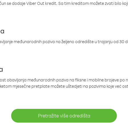
ačun se dodaje Viber Out kredit. Sa tim kreditom možete zvati bilo koj
ja
ljanje međunarodnih poziva na željeno odredište u trajanju od 30 
a
nost obavljanja međunarodnih poziva na fiksne i mobilne brojeve po 
paketom mjesečne pretplate možete uštedjeti na pozivima koje već os
Pretražite više odredišta