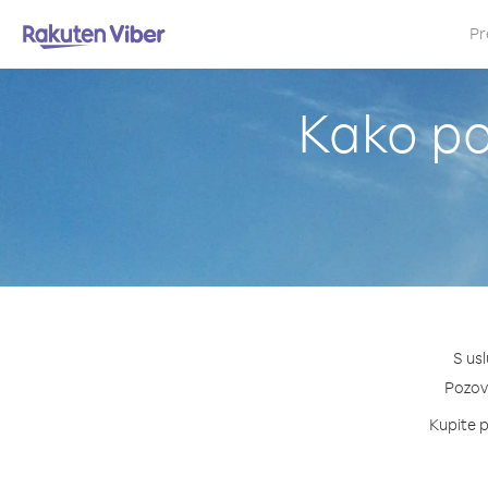
Pr
Kako poz
S usl
Pozovi
Kupite p