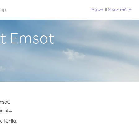
log
Prijava
ili
Stvori račun
lit Emsat
Emsat.
minutu.
a Kenija.