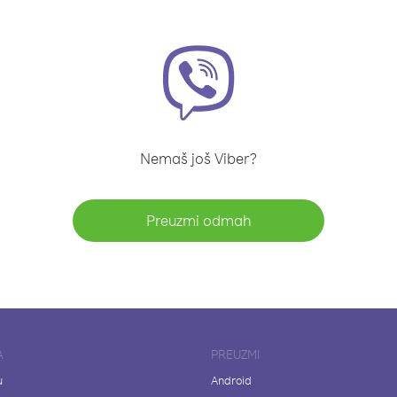
Nemaš još Viber?
Preuzmi odmah
A
PREUZMI
u
Android