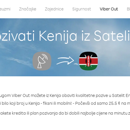
euzmi
Značajke
Zajednice
Sigurnost
Viber Out
B
ivati Kenija iz Sate
ugom Viber Out možete iz Kenija obaviti kvalitetne pozive u Satelit 
 bilo koji broj u Kenija - fiksni ili mobilni! - Počevši od samo 25.5 ¢ na 
akete kredita ili plan pozivanja da bi dobili najbolje cijene na minutu z