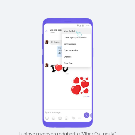
Iz glave razgovora odaberite "Viber Out poziv"