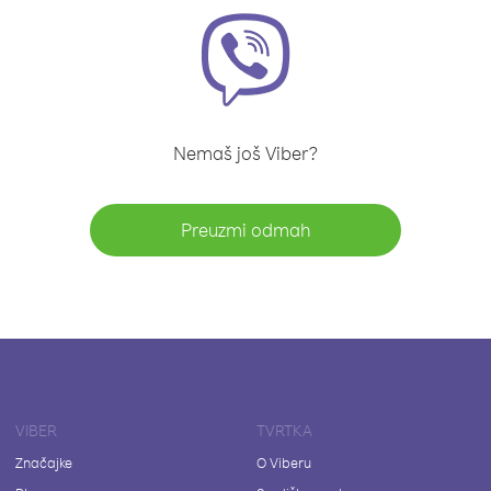
Nemaš još Viber?
Preuzmi odmah
VIBER
TVRTKA
Značajke
O Viberu