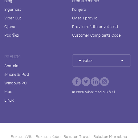
Blog
Središte marke
Sigurnost
Karijera
Viber Out
Uvjeti i pravila
Cijene
Pravila zaštite privatnosti
Podrška
Customer Complaints Code
PREUZMI
Hrvatski
Android
iPhone & iPad
Windows PC
Mac
©
2026
Viber Media S.à r.l.
Linux
Rakuten Viki
Rakuten Kobo
Rakuten Travel
Rakuten Marketing