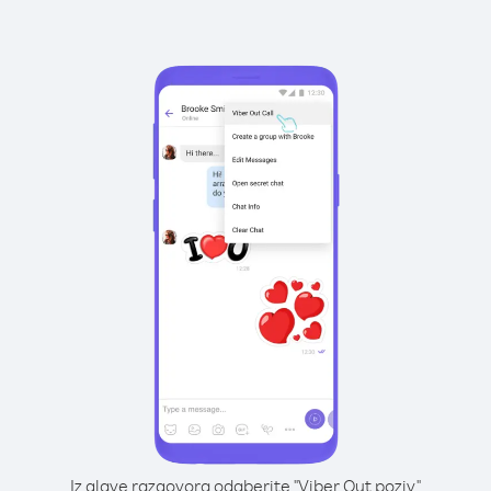
Iz glave razgovora odaberite "Viber Out poziv"