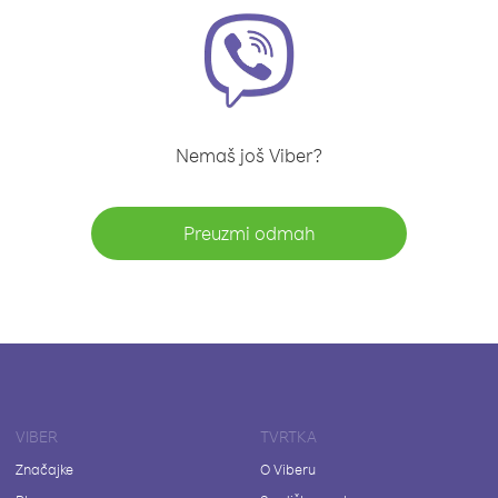
Nemaš još Viber?
Preuzmi odmah
VIBER
TVRTKA
Značajke
O Viberu