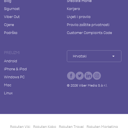
Blog
Središte marke
Sigurnost
Karijera
Viber Out
Uvjeti i pravila
Cijene
Pravila zaštite privatnosti
Podrška
Customer Complaints Code
PREUZMI
Hrvatski
Android
iPhone & iPad
Windows PC
Mac
©
2026
Viber Media S.à r.l.
Linux
Rakuten Viki
Rakuten Kobo
Rakuten Travel
Rakuten Marketing