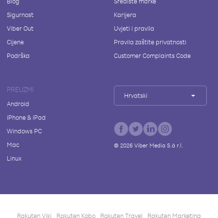
Blog
Središte marke
Sigurnost
Karijera
Viber Out
Uvjeti i pravila
Cijene
Pravila zaštite privatnosti
Podrška
Customer Complaints Code
PREUZMI
Hrvatski
Android
iPhone & iPad
Windows PC
Mac
©
2026
Viber Media S.à r.l.
Linux
Rakuten Viki
Rakuten Kobo
Rakuten Travel
Rakuten Marketing