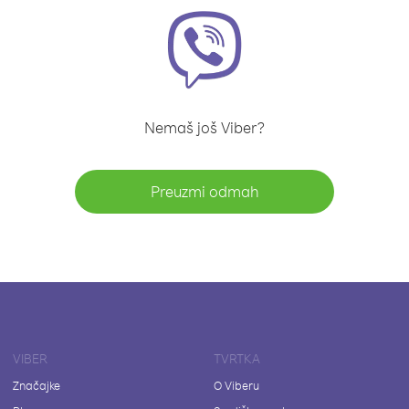
Nemaš još Viber?
Preuzmi odmah
VIBER
TVRTKA
Značajke
O Viberu