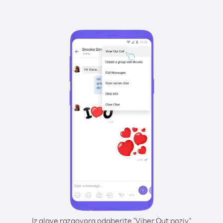
Iz glave razgovora odaberite "Viber Out poziv"