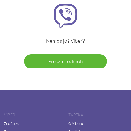
Nemaš još Viber?
Preuzmi odmah
VIBER
TVRTKA
Značajke
O Viberu