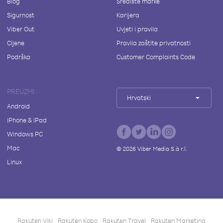
Blog
Središte marke
Sigurnost
Karijera
Viber Out
Uvjeti i pravila
Cijene
Pravila zaštite privatnosti
Podrška
Customer Complaints Code
PREUZMI
Hrvatski
Android
iPhone & iPad
Windows PC
Mac
©
2026
Viber Media S.à r.l.
Linux
Rakuten Viki
Rakuten Kobo
Rakuten Travel
Rakuten Marketing