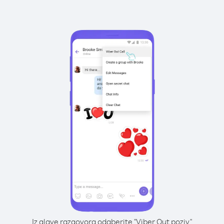
Iz glave razgovora odaberite "Viber Out poziv"