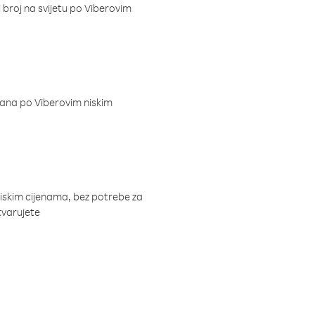
i broj na svijetu po Viberovim
dana po Viberovim niskim
niskim cijenama, bez potrebe za
tvarujete