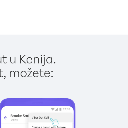
t u Kenija.
t, možete: