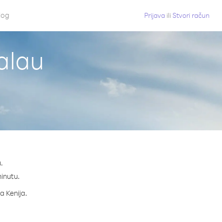
log
Prijava
ili
Stvori račun
Palau
.
minutu.
a Kenija.