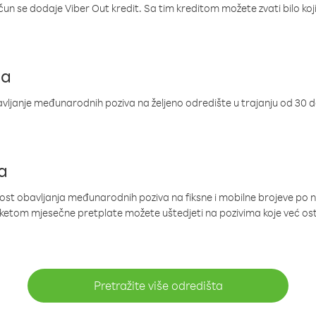
ačun se dodaje Viber Out kredit. Sa tim kreditom možete zvati bilo koj
ja
ljanje međunarodnih poziva na željeno odredište u trajanju od 30 
a
nost obavljanja međunarodnih poziva na fiksne i mobilne brojeve po 
paketom mjesečne pretplate možete uštedjeti na pozivima koje već os
Pretražite više odredišta