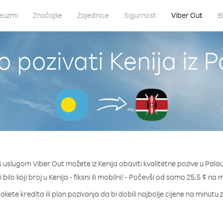
euzmi
Značajke
Zajednice
Sigurnost
Viber Out
B
 pozivati Kenija iz 
S uslugom Viber Out možete iz Kenija obaviti kvalitetne pozive u Palau
 bilo koji broj u Kenija - fiksni ili mobilni! - Počevši od samo 25.5 ¢ na 
akete kredita ili plan pozivanja da bi dobili najbolje cijene na minutu z