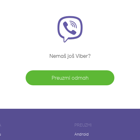
Nemaš još Viber?
Preuzmi odmah
A
PREUZMI
u
Android