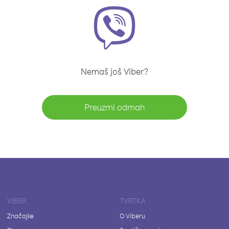
Nemaš još Viber?
Preuzmi odmah
VIBER
TVRTKA
Značajke
O Viberu