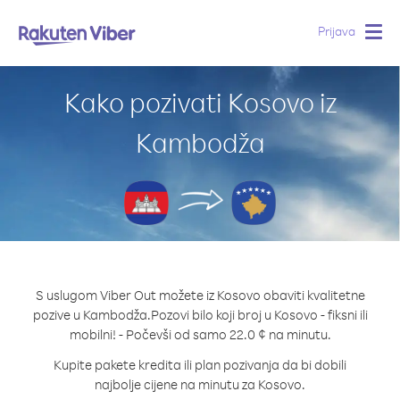
Prijava
Togg
navig
Kako pozivati Kosovo iz
Kambodža
S uslugom Viber Out možete iz Kosovo obaviti kvalitetne
pozive u Kambodža.
Pozovi bilo koji broj u Kosovo - fiksni ili
mobilni! - Počevši od samo 22.0 ¢ na minutu.
Kupite pakete kredita ili plan pozivanja da bi dobili
najbolje cijene na minutu za Kosovo.