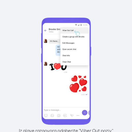
Iz glave razgovora odaberite "Viber Out poziv"