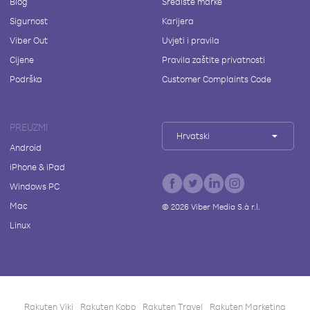
Blog
Središte marke
Sigurnost
Karijera
Viber Out
Uvjeti i pravila
Cijene
Pravila zaštite privatnosti
Podrška
Customer Complaints Code
PREUZMI
Hrvatski
Android
iPhone & iPad
Windows PC
Mac
©
2026
Viber Media S.à r.l.
Linux
Rakuten Viki
Rakuten Kobo
Rakuten Travel
Rakuten Marketing