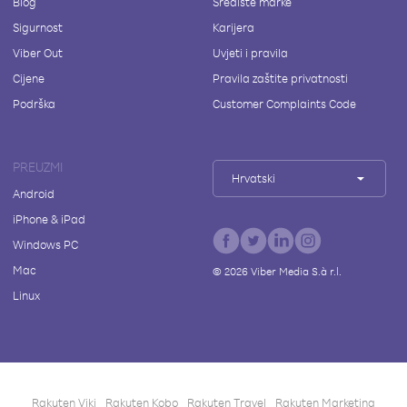
Blog
Središte marke
Sigurnost
Karijera
Viber Out
Uvjeti i pravila
Cijene
Pravila zaštite privatnosti
Podrška
Customer Complaints Code
PREUZMI
Hrvatski
Android
iPhone & iPad
Windows PC
Mac
©
2026
Viber Media S.à r.l.
Linux
Rakuten Viki
Rakuten Kobo
Rakuten Travel
Rakuten Marketing