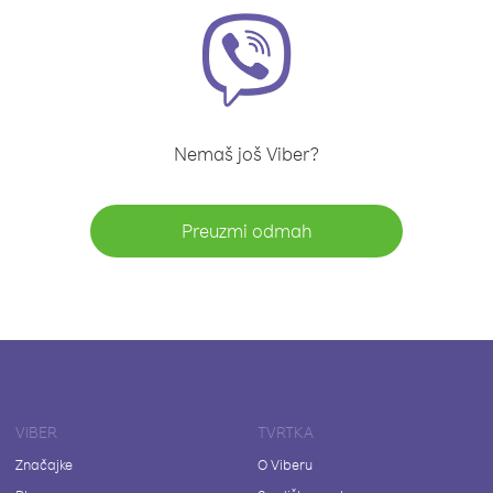
Nemaš još Viber?
Preuzmi odmah
VIBER
TVRTKA
Značajke
O Viberu