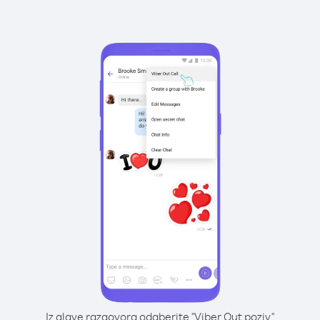
Iz glave razgovora odaberite "Viber Out poziv"