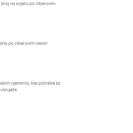
i broj na svijetu po Viberovim
dana po Viberovim niskim
niskim cijenama, bez potrebe za
tvarujete