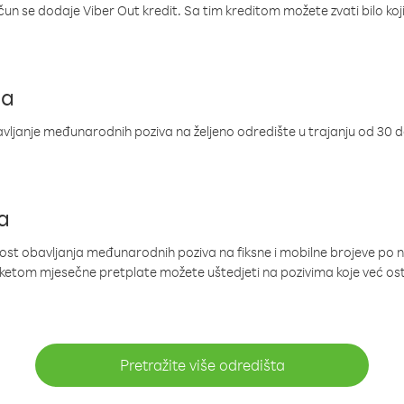
ačun se dodaje Viber Out kredit. Sa tim kreditom možete zvati bilo koj
ja
ljanje međunarodnih poziva na željeno odredište u trajanju od 30 
a
nost obavljanja međunarodnih poziva na fiksne i mobilne brojeve po 
paketom mjesečne pretplate možete uštedjeti na pozivima koje već os
Pretražite više odredišta