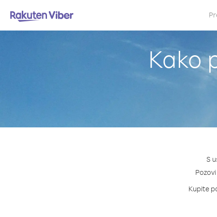
Pr
Kako p
S u
Pozovi 
Kupite pa