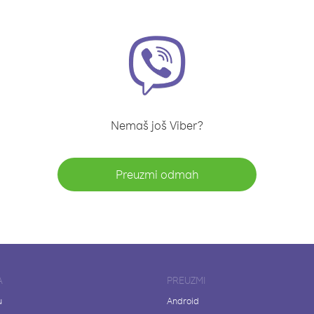
Nemaš još Viber?
Preuzmi odmah
A
PREUZMI
u
Android