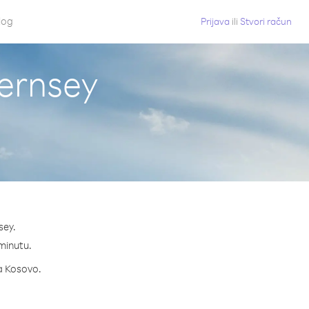
log
Prijava
ili
Stvori račun
uernsey
sey.
 minutu.
za Kosovo.