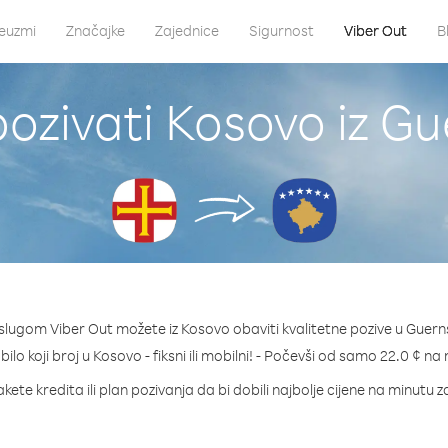
euzmi
Značajke
Zajednice
Sigurnost
Viber Out
B
ozivati Kosovo iz G
slugom Viber Out možete iz Kosovo obaviti kvalitetne pozive u Guern
bilo koji broj u Kosovo - fiksni ili mobilni! - Počevši od samo 22.0 ¢ na
kete kredita ili plan pozivanja da bi dobili najbolje cijene na minutu 