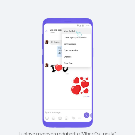
Iz glave razgovora odaberite "Viber Out poziv"