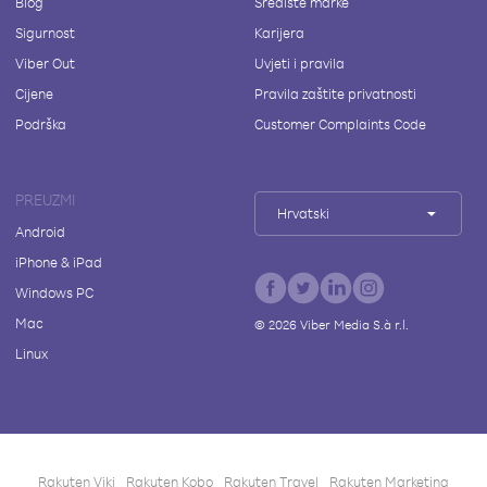
Blog
Središte marke
Sigurnost
Karijera
Viber Out
Uvjeti i pravila
Cijene
Pravila zaštite privatnosti
Podrška
Customer Complaints Code
PREUZMI
Hrvatski
Android
iPhone & iPad
Windows PC
Mac
©
2026
Viber Media S.à r.l.
Linux
Rakuten Viki
Rakuten Kobo
Rakuten Travel
Rakuten Marketing