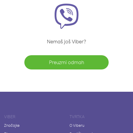
Nemaš još Viber?
Preuzmi odmah
VIBER
TVRTKA
Značajke
O Viberu