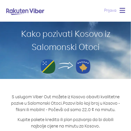
Prijava
Togg
navig
Kako pozivati Kosovo iz
Salomonski Otoci
S uslugom Viber Out možete iz Kosovo obaviti kvalitetne
pozive u Salomonski Otoci.
Pozovi bilo koji broj u Kosovo -
fiksni ili mobilni! - Počevši od samo 22.0 ¢ na minutu.
Kupite pakete kredita ili plan pozivanja da bi dobili
najbolje cijene na minutu za Kosovo.