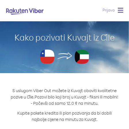
Prijava
Togg
navig
Kako pozivati Kuvajt iz Čile
S uslugom Viber Out možete iz Kuvajt obaviti kvalitetne
pozive u Čile.
Pozovi bilo koji broj u Kuvajt - fiksni ili mobilni!
- Počevši od samo 12.0 ¢ na minutu.
Kupite pakete kredita ili plan pozivanja da bi dobili
najbolje cijene na minutu za Kuvajt.