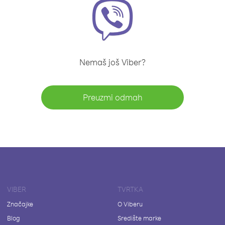
Nemaš još Viber?
Preuzmi odmah
VIBER
TVRTKA
Značajke
O Viberu
Blog
Središte marke