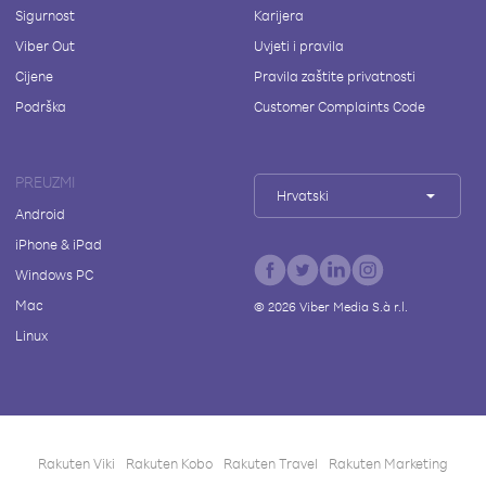
Sigurnost
Karijera
Viber Out
Uvjeti i pravila
Cijene
Pravila zaštite privatnosti
Podrška
Customer Complaints Code
PREUZMI
Hrvatski
Android
iPhone & iPad
Windows PC
Mac
©
2026
Viber Media S.à r.l.
Linux
Rakuten Viki
Rakuten Kobo
Rakuten Travel
Rakuten Marketing