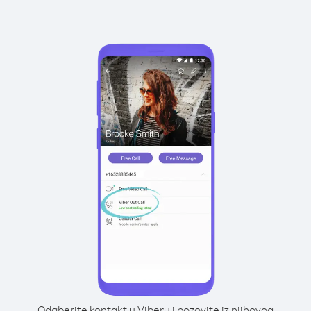
Odaberite kontakt u Viberu i pozovite iz njihovog