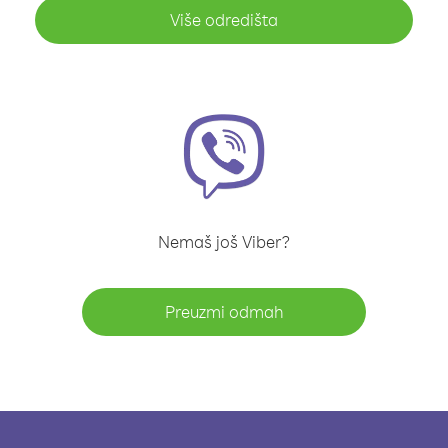
Više odredišta
Nemaš još Viber?
Preuzmi odmah