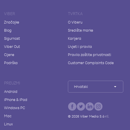
VIBER
TVRTKA
Značajke
O Viberu
Blog
Središte marke
Sigurnost
Karijera
Viber Out
Uvjeti i pravila
Cijene
Pravila zaštite privatnosti
Podrška
Customer Complaints Code
PREUZMI
Hrvatski
Android
iPhone & iPad
Windows PC
Mac
©
2026
Viber Media S.à r.l.
Linux