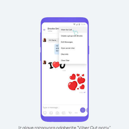
Iz glave razgovora odaberite "Viber Out poziv"