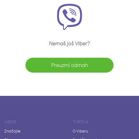
Nemaš još Viber?
Preuzmi odmah
VIBER
TVRTKA
Značajke
O Viberu