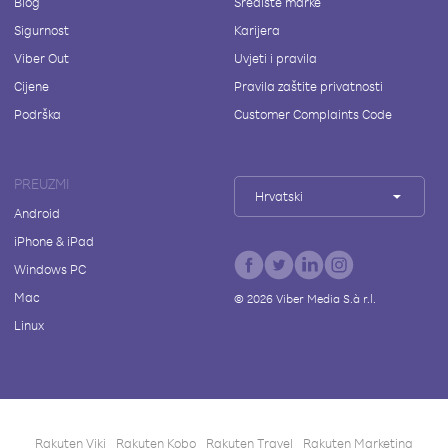
Blog
Središte marke
Sigurnost
Karijera
Viber Out
Uvjeti i pravila
Cijene
Pravila zaštite privatnosti
Podrška
Customer Complaints Code
PREUZMI
Hrvatski
Android
iPhone & iPad
Windows PC
Mac
©
2026
Viber Media S.à r.l.
Linux
Rakuten Viki
Rakuten Kobo
Rakuten Travel
Rakuten Marketing