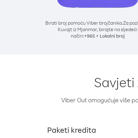
Birati broj pomoću Viber brojčanika.
Za poz
Kuvajt iz Mjanmar, birajte na sljedeći
način:
+
+
965
Lokalni broj
Savjeti
Viber Out omogućuje više poz
Paketi kredita