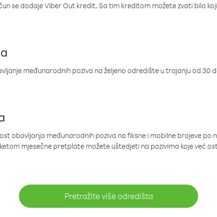
ačun se dodaje Viber Out kredit. Sa tim kreditom možete zvati bilo koj
ja
ljanje međunarodnih poziva na željeno odredište u trajanju od 30 
a
nost obavljanja međunarodnih poziva na fiksne i mobilne brojeve po 
paketom mjesečne pretplate možete uštedjeti na pozivima koje već os
Pretražite više odredišta