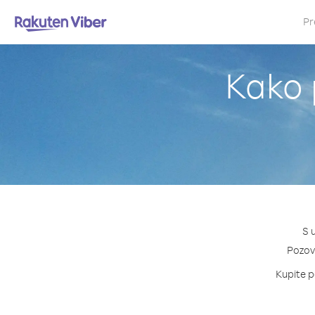
Pr
Kako 
S 
Pozovi
Kupite pa