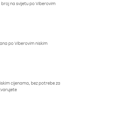
i broj na svijetu po Viberovim
dana po Viberovim niskim
niskim cijenama, bez potrebe za
tvarujete