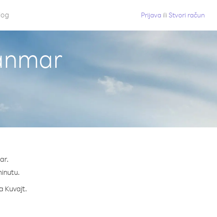
log
Prijava
ili
Stvori račun
janmar
ar.
minutu.
a Kuvajt.