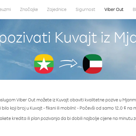
euzmi
Značajke
Zajednice
Sigurnost
Viber Out
B
pozivati Kuvajt iz M
uslugom Viber Out možete iz Kuvajt obaviti kvalitetne pozive u Mjanm
 bilo koji broj u Kuvajt - fiksni ili mobilni! - Počevši od samo 12.0 ¢ na 
kete kredita ili plan pozivanja da bi dobili najbolje cijene na minutu z