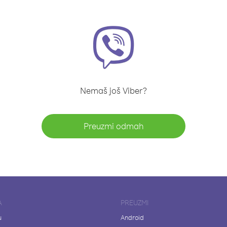
Nemaš još Viber?
Preuzmi odmah
A
PREUZMI
u
Android