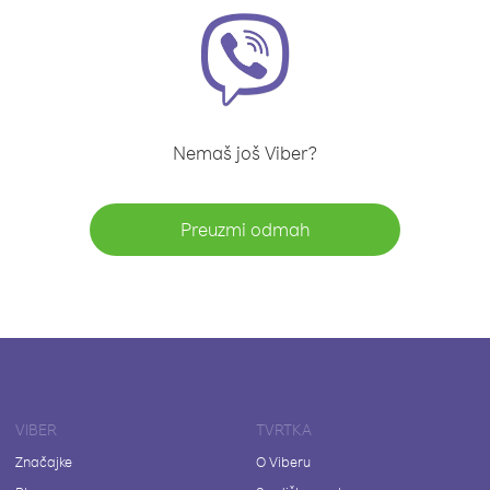
Nemaš još Viber?
Preuzmi odmah
VIBER
TVRTKA
Značajke
O Viberu