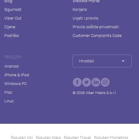
Blog
Središte marke
Sigurnost
Karijera
Viber Out
Uvjeti i pravila
Cijene
Pravila zaštite privatnosti
Podrška
Customer Complaints Code
PREUZMI
Hrvatski
Android
iPhone & iPad
Windows PC
Mac
©
2026
Viber Media S.à r.l.
Linux
Rakuten Viki
Rakuten Kobo
Rakuten Travel
Rakuten Marketing