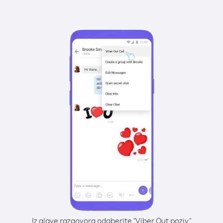
Iz glave razgovora odaberite "Viber Out poziv"