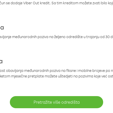
ačun se dodaje Viber Out kredit. Sa tim kreditom možete zvati bilo koj
ja
ljanje međunarodnih poziva na željeno odredište u trajanju od 30 
a
nost obavljanja međunarodnih poziva na fiksne i mobilne brojeve po 
paketom mjesečne pretplate možete uštedjeti na pozivima koje već os
Pretražite više odredišta