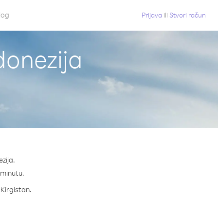
log
Prijava
ili
Stvori račun
donezija
zija.
a minutu.
 Kirgistan.