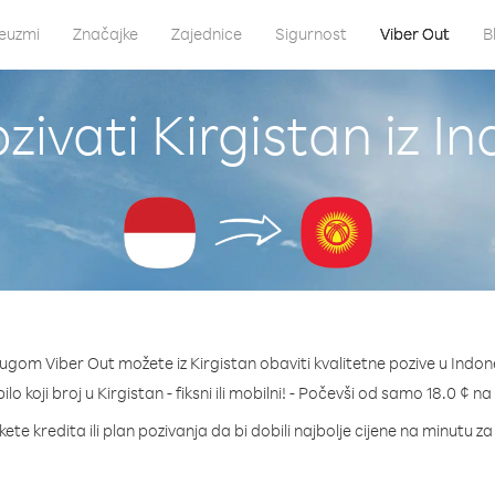
euzmi
Značajke
Zajednice
Sigurnost
Viber Out
B
zivati Kirgistan iz In
lugom Viber Out možete iz Kirgistan obaviti kvalitetne pozive u Indone
ilo koji broj u Kirgistan - fiksni ili mobilni! - Počevši od samo 18.0 ¢ n
ete kredita ili plan pozivanja da bi dobili najbolje cijene na minutu za