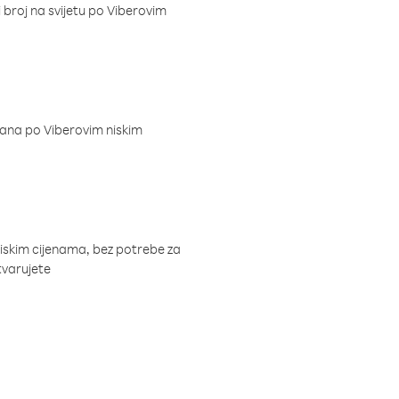
i broj na svijetu po Viberovim
dana po Viberovim niskim
niskim cijenama, bez potrebe za
tvarujete