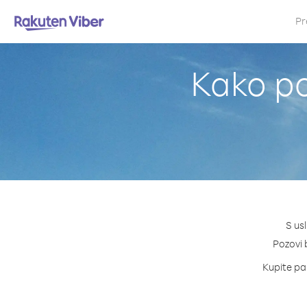
Pr
Kako po
S us
Pozovi b
Kupite pak