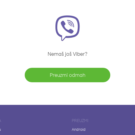
Nemaš još Viber?
Preuzmi odmah
A
PREUZMI
u
Android