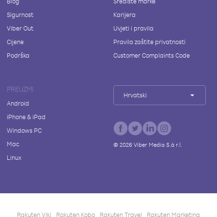
Blog
Središte marke
Sigurnost
Karijera
Viber Out
Uvjeti i pravila
Cijene
Pravila zaštite privatnosti
Podrška
Customer Complaints Code
PREUZMI
Hrvatski
Android
iPhone & iPad
Windows PC
Mac
©
2026
Viber Media S.à r.l.
Linux
Rakuten Viki
Rakuten Kobo
Rakuten Travel
Rakuten Marketing