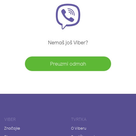
Nemaš još Viber?
Preuzmi odmah
VIBER
TVRTKA
Značajke
O Viberu