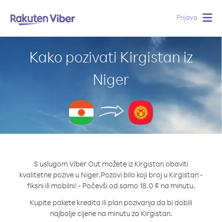
Prijava
Togg
navig
Kako pozivati Kirgistan iz
Niger
S uslugom Viber Out možete iz Kirgistan obaviti
kvalitetne pozive u Niger.
Pozovi bilo koji broj u Kirgistan -
fiksni ili mobilni! - Počevši od samo 18.0 ¢ na minutu.
Kupite pakete kredita ili plan pozivanja da bi dobili
najbolje cijene na minutu za Kirgistan.