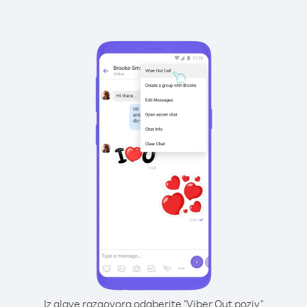
Iz glave razgovora odaberite "Viber Out poziv"