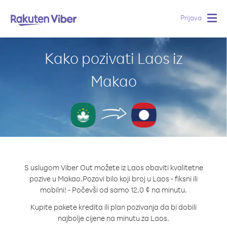
Prijava
Togg
navig
Kako pozivati Laos iz
Makao
S uslugom Viber Out možete iz Laos obaviti kvalitetne
pozive u Makao.
Pozovi bilo koji broj u Laos - fiksni ili
mobilni! - Počevši od samo 12.0 ¢ na minutu.
Kupite pakete kredita ili plan pozivanja da bi dobili
najbolje cijene na minutu za Laos.