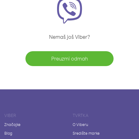
Nemaš još Viber?
Preuzmi odmah
VIBER
TVRTKA
Značajke
O Viberu
Blog
Središte marke