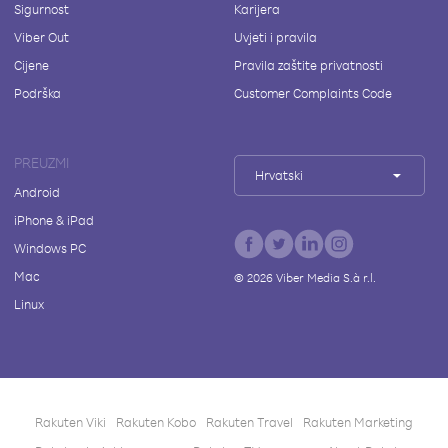
Sigurnost
Karijera
Viber Out
Uvjeti i pravila
Cijene
Pravila zaštite privatnosti
Podrška
Customer Complaints Code
PREUZMI
Hrvatski
Android
iPhone & iPad
Windows PC
Mac
©
2026
Viber Media S.à r.l.
Linux
Rakuten Viki
Rakuten Kobo
Rakuten Travel
Rakuten Marketing