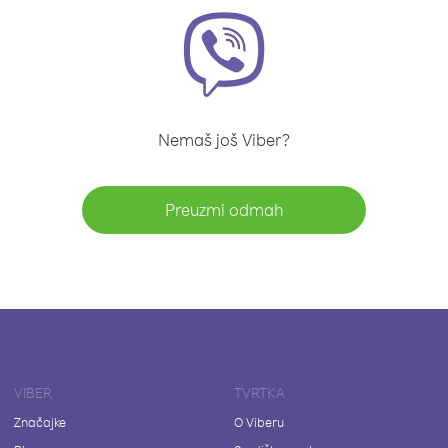
Nemaš još Viber?
Preuzmi odmah
VIBER
TVRTKA
Značajke
O Viberu