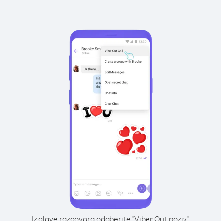
Iz glave razgovora odaberite "Viber Out poziv"