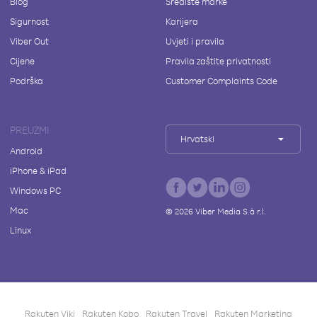
Blog
Središte marke
Sigurnost
Karijera
Viber Out
Uvjeti i pravila
Cijene
Pravila zaštite privatnosti
Podrška
Customer Complaints Code
PREUZMI
Hrvatski
Android
iPhone & iPad
Windows PC
Mac
©
2026
Viber Media S.à r.l.
Linux
Rakuten Viki
Rakuten Kobo
Rakuten Travel
Rakuten Marketing