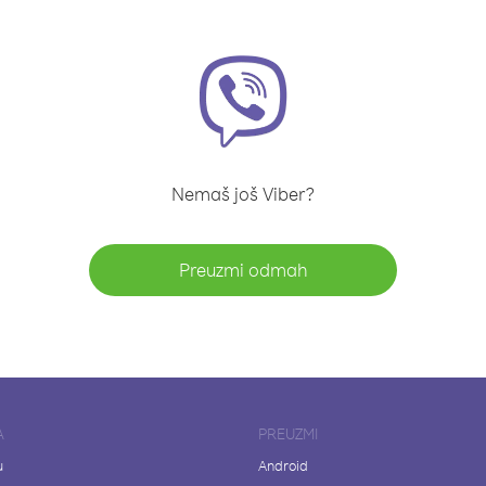
Nemaš još Viber?
Preuzmi odmah
A
PREUZMI
u
Android