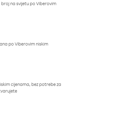
i broj na svijetu po Viberovim
dana po Viberovim niskim
niskim cijenama, bez potrebe za
tvarujete