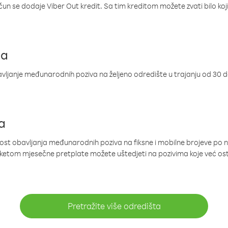
ačun se dodaje Viber Out kredit. Sa tim kreditom možete zvati bilo koj
ja
ljanje međunarodnih poziva na željeno odredište u trajanju od 30 
a
nost obavljanja međunarodnih poziva na fiksne i mobilne brojeve po 
paketom mjesečne pretplate možete uštedjeti na pozivima koje već os
Pretražite više odredišta