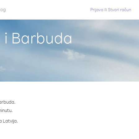
log
Prijava
ili
Stvori račun
a i Barbuda
Barbuda.
minutu.
a Latvija.