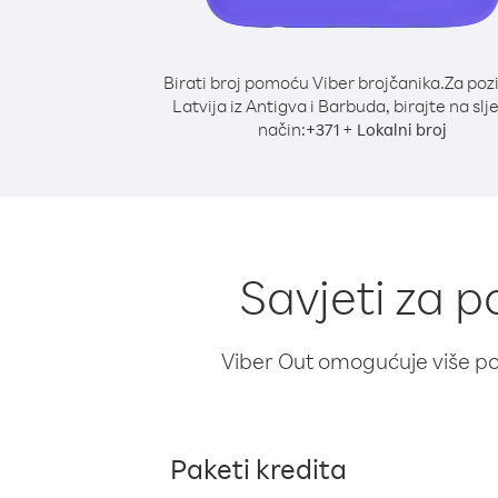
Birati broj pomoću Viber brojčanika.
Za poz
Latvija iz Antigva i Barbuda, birajte na slj
način:
+
+
371
Lokalni broj
Savjeti za p
Viber Out omogućuje više poz
Paketi kredita