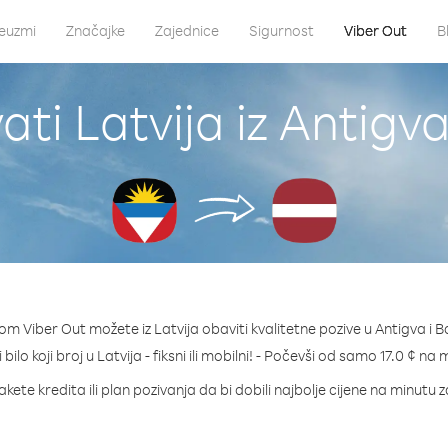
euzmi
Značajke
Zajednice
Sigurnost
Viber Out
B
ati Latvija iz Antigv
om Viber Out možete iz Latvija obaviti kvalitetne pozive u Antigva i 
 bilo koji broj u Latvija - fiksni ili mobilni! - Počevši od samo 17.0 ¢ na 
kete kredita ili plan pozivanja da bi dobili najbolje cijene na minutu z