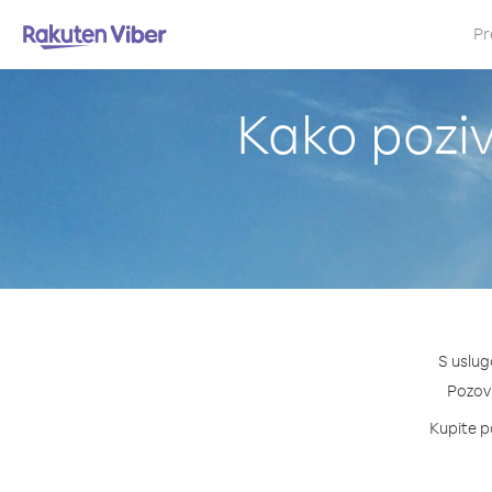
Pr
Kako poziv
S uslug
Pozovi
Kupite pa