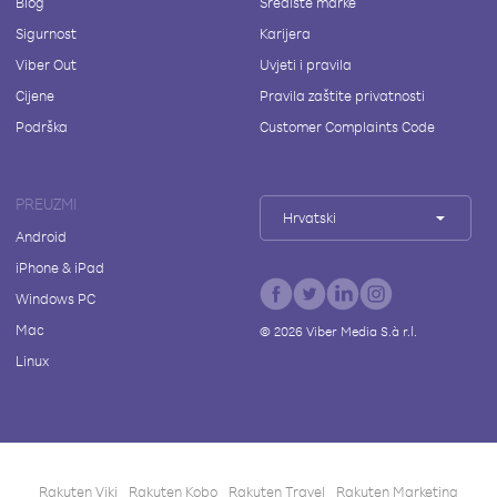
Blog
Središte marke
Sigurnost
Karijera
Viber Out
Uvjeti i pravila
Cijene
Pravila zaštite privatnosti
Podrška
Customer Complaints Code
PREUZMI
Hrvatski
Android
iPhone & iPad
Windows PC
Mac
©
2026
Viber Media S.à r.l.
Linux
Rakuten Viki
Rakuten Kobo
Rakuten Travel
Rakuten Marketing