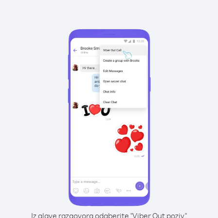
Iz glave razgovora odaberite "Viber Out poziv"