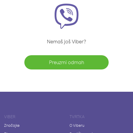
Nemaš još Viber?
Preuzmi odmah
VIBER
TVRTKA
Značajke
O Viberu