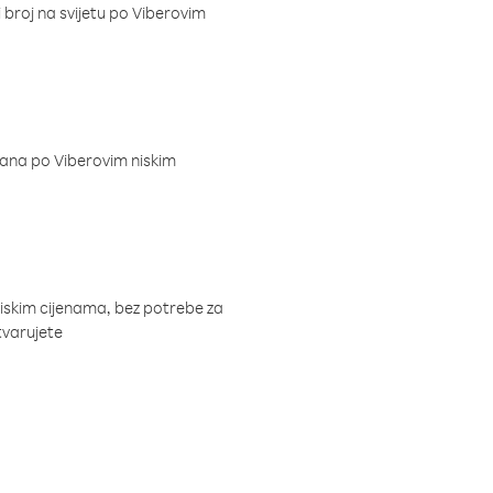
i broj na svijetu po Viberovim
dana po Viberovim niskim
niskim cijenama, bez potrebe za
tvarujete