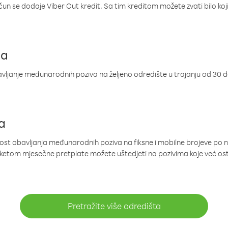
ačun se dodaje Viber Out kredit. Sa tim kreditom možete zvati bilo koj
ja
ljanje međunarodnih poziva na željeno odredište u trajanju od 30 
a
nost obavljanja međunarodnih poziva na fiksne i mobilne brojeve po 
paketom mjesečne pretplate možete uštedjeti na pozivima koje već os
Pretražite više odredišta