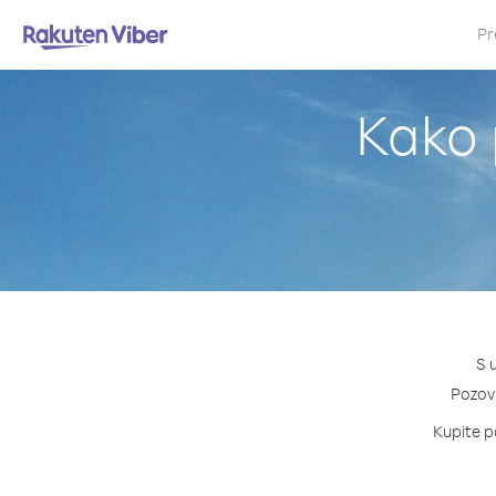
Pr
Kako 
S 
Pozovi
Kupite pa