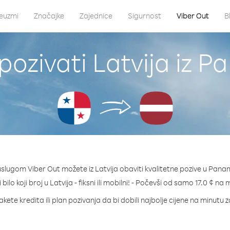
euzmi
Značajke
Zajednice
Sigurnost
Viber Out
B
pozivati Latvija iz 
uslugom Viber Out možete iz Latvija obaviti kvalitetne pozive u Pana
 bilo koji broj u Latvija - fiksni ili mobilni! - Počevši od samo 17.0 ¢ na 
kete kredita ili plan pozivanja da bi dobili najbolje cijene na minutu z