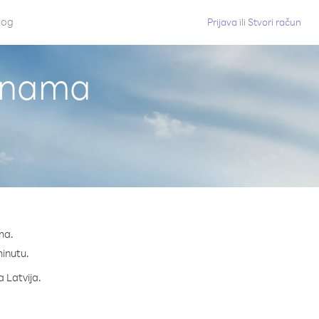
log
Prijava
ili
Stvori račun
Panama
ma.
minutu.
a Latvija.