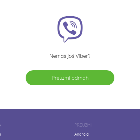
Nemaš još Viber?
Preuzmi odmah
A
PREUZMI
u
Android