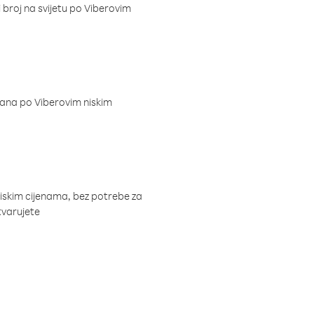
i broj na svijetu po Viberovim
dana po Viberovim niskim
niskim cijenama, bez potrebe za
tvarujete