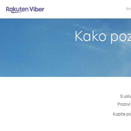
Pr
Kako poz
S usl
Pozovi 
Kupite pa