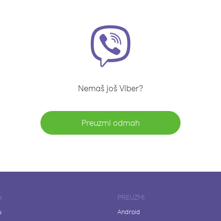
Nemaš još Viber?
Preuzmi odmah
A
PREUZMI
u
Android