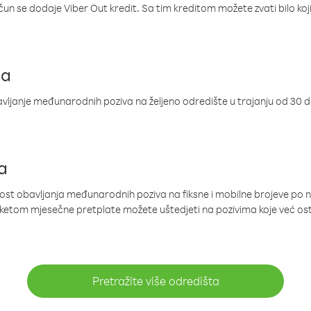
ačun se dodaje Viber Out kredit. Sa tim kreditom možete zvati bilo koj
ja
ljanje međunarodnih poziva na željeno odredište u trajanju od 30 
a
nost obavljanja međunarodnih poziva na fiksne i mobilne brojeve po 
paketom mjesečne pretplate možete uštedjeti na pozivima koje već os
Pretražite više odredišta