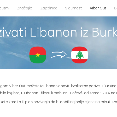
euzmi
Značajke
Zajednice
Sigurnost
Viber Out
B
ivati Libanon iz Bur
ugom Viber Out možete iz Libanon obaviti kvalitetne pozive u Burkina
bilo koji broj u Libanon - fiksni ili mobilni! - Počevši od samo 15.0 ¢ na
kete kredita ili plan pozivanja da bi dobili najbolje cijene na minutu z