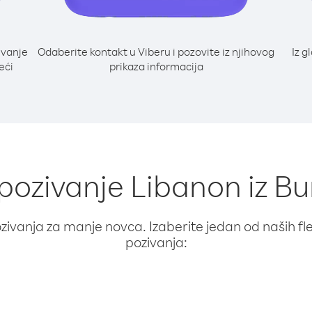
ivanje
Odaberite kontakt u Viberu i pozovite iz njihovog
Iz g
eći
prikaza informacija
 pozivanje Libanon iz B
ivanja za manje novca. Izaberite jedan od naših fleks
pozivanja: