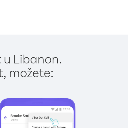
 u Libanon.
t, možete: