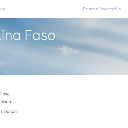
log
Prijava
ili
Stvori račun
kina Faso
 Faso.
 minutu.
a Libanon.