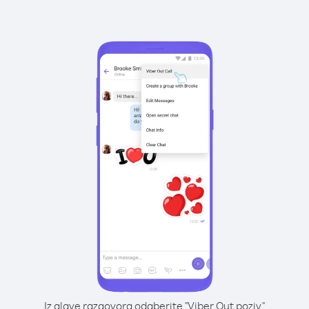
Iz glave razgovora odaberite "Viber Out poziv"