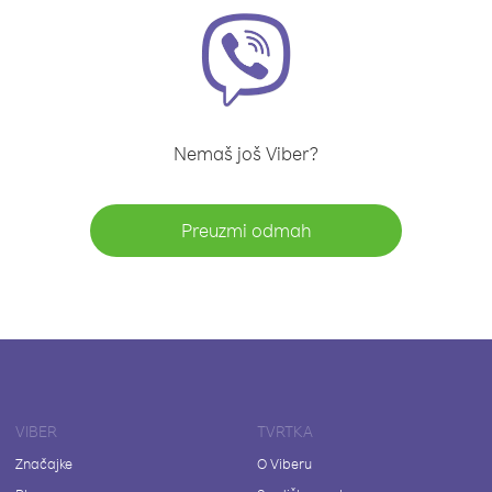
Nemaš još Viber?
Preuzmi odmah
VIBER
TVRTKA
Značajke
O Viberu