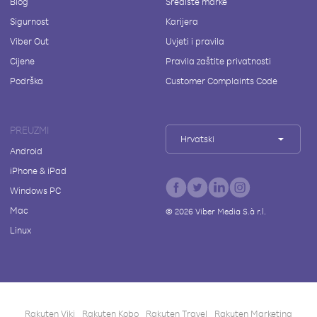
Blog
Središte marke
Sigurnost
Karijera
Viber Out
Uvjeti i pravila
Cijene
Pravila zaštite privatnosti
Podrška
Customer Complaints Code
PREUZMI
Hrvatski
Android
iPhone & iPad
Windows PC
Mac
©
2026
Viber Media S.à r.l.
Linux
Rakuten Viki
Rakuten Kobo
Rakuten Travel
Rakuten Marketing