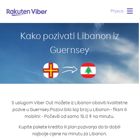
Prijava
Togg
navig
Kako pozivati Libanon iz
Guernsey
S uslugom Viber Out možete iz Libanon obaviti kvalitetne
pozive u Guernsey.
Pozovi bilo koji broj u Libanon - fiksni ili
mobilni! - Počevši od samo 15.0 ¢ na minutu.
Kupite pakete kredita ili plan pozivanja da bi dobili
najbolje cijene na minutu za Libanon.