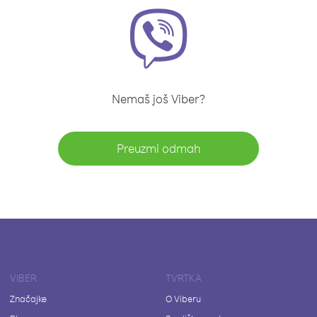
Nemaš još Viber?
Preuzmi odmah
VIBER
TVRTKA
Značajke
O Viberu