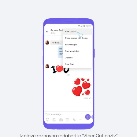
Iz glave razgovora odaberite "Viber Out poziv"