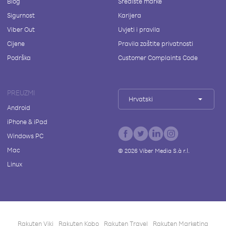
Blog
Središte marke
Sigurnost
Karijera
Viber Out
Uvjeti i pravila
Cijene
Pravila zaštite privatnosti
Podrška
Customer Complaints Code
PREUZMI
Hrvatski
Android
iPhone & iPad
Windows PC
Mac
©
2026
Viber Media S.à r.l.
Linux
Rakuten Viki
Rakuten Kobo
Rakuten Travel
Rakuten Marketing