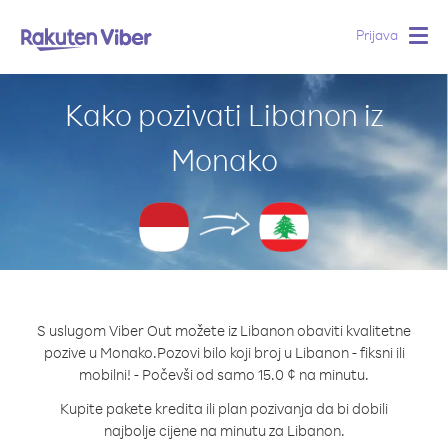
Prijava
Togg
navig
Kako pozivati Libanon iz
Monako
S uslugom Viber Out možete iz Libanon obaviti kvalitetne
pozive u Monako.
Pozovi bilo koji broj u Libanon - fiksni ili
mobilni! - Počevši od samo 15.0 ¢ na minutu.
Kupite pakete kredita ili plan pozivanja da bi dobili
najbolje cijene na minutu za Libanon.