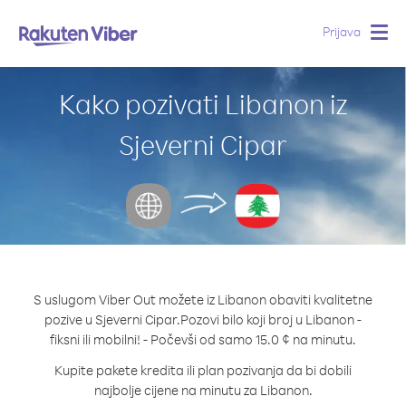
Prijava
Togg
navig
Kako pozivati Libanon iz
Sjeverni Cipar
S uslugom Viber Out možete iz Libanon obaviti kvalitetne
pozive u Sjeverni Cipar.
Pozovi bilo koji broj u Libanon -
fiksni ili mobilni! - Počevši od samo 15.0 ¢ na minutu.
Kupite pakete kredita ili plan pozivanja da bi dobili
najbolje cijene na minutu za Libanon.