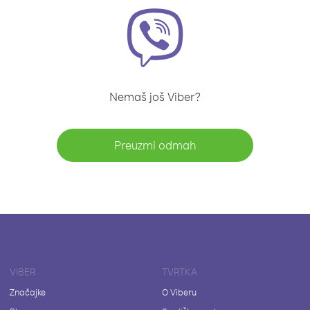
Nemaš još Viber?
Preuzmi odmah
VIBER
TVRTKA
Značajke
O Viberu