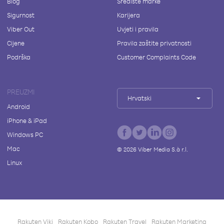
Blog
Središte marke
Sigurnost
Karijera
Viber Out
Uvjeti i pravila
Cijene
Pravila zaštite privatnosti
Podrška
Customer Complaints Code
PREUZMI
Hrvatski
Android
iPhone & iPad
Windows PC
Mac
©
2026
Viber Media S.à r.l.
Linux
Rakuten Viki
Rakuten Kobo
Rakuten Travel
Rakuten Marketing