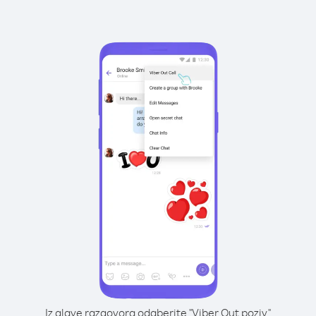
Iz glave razgovora odaberite "Viber Out poziv"