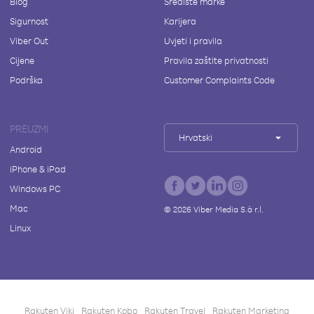
Blog
Središte marke
Sigurnost
Karijera
Viber Out
Uvjeti i pravila
Cijene
Pravila zaštite privatnosti
Podrška
Customer Complaints Code
PREUZMI
Hrvatski
Android
iPhone & iPad
Windows PC
Mac
©
2026
Viber Media S.à r.l.
Linux
Rakuten Viki
Rakuten Kobo
Rakuten Travel
Rakuten Marketing