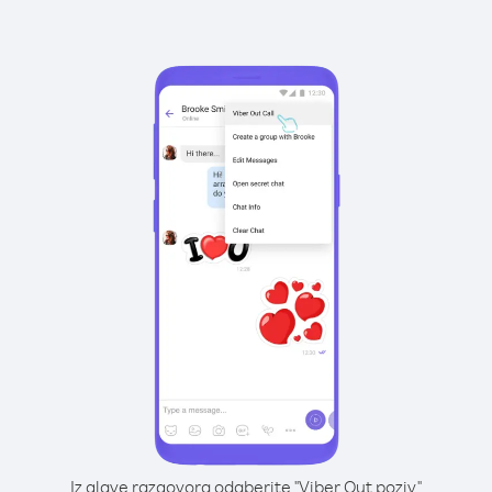
Iz glave razgovora odaberite "Viber Out poziv"