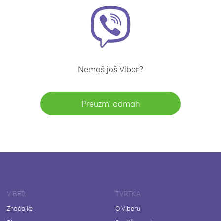
Nemaš još Viber?
Preuzmi odmah
VIBER
TVRTKA
Značajke
O Viberu