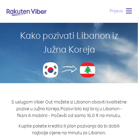
Prijava
Togg
navig
Kako pozivati Libanon iz
Južna Koreja
S uslugom Viber Out možete iz Libanon obaviti kvalitetne
pozive u Južna Koreja.
Pozovi bilo koji broj u Libanon -
fiksni ili mobilni! - Počevši od samo 15.0 ¢ na minutu.
Kupite pakete kredita ili plan pozivanja da bi dobili
najbolje cijene na minutu za Libanon.