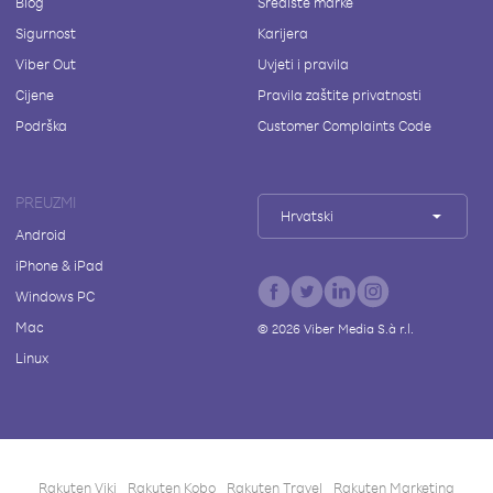
Blog
Središte marke
Sigurnost
Karijera
Viber Out
Uvjeti i pravila
Cijene
Pravila zaštite privatnosti
Podrška
Customer Complaints Code
PREUZMI
Hrvatski
Android
iPhone & iPad
Windows PC
Mac
©
2026
Viber Media S.à r.l.
Linux
Rakuten Viki
Rakuten Kobo
Rakuten Travel
Rakuten Marketing