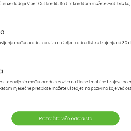
ačun se dodaje Viber Out kredit. Sa tim kreditom možete zvati bilo koj
ja
ljanje međunarodnih poziva na željeno odredište u trajanju od 30 
a
nost obavljanja međunarodnih poziva na fiksne i mobilne brojeve po 
paketom mjesečne pretplate možete uštedjeti na pozivima koje već os
Pretražite više odredišta