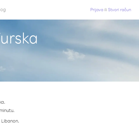
log
Prijava
ili
Stvori račun
Turska
ka.
 minutu.
a Libanon.