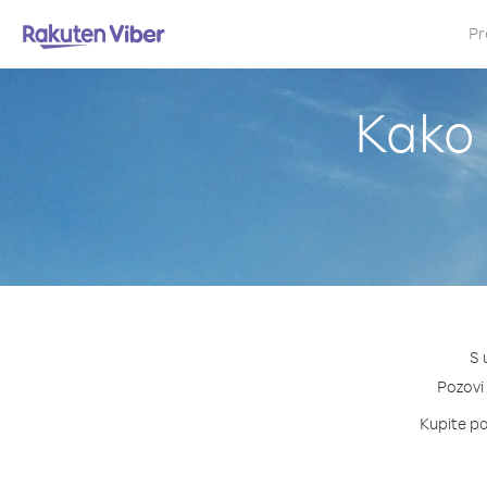
Pr
Kako 
S 
Pozovi 
Kupite pa