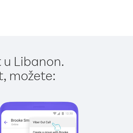
 u Libanon.
t, možete: