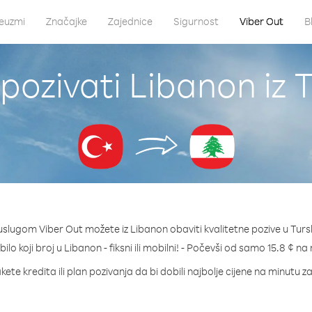
euzmi
Značajke
Zajednice
Sigurnost
Viber Out
B
pozivati Libanon iz 
uslugom Viber Out možete iz Libanon obaviti kvalitetne pozive u Turs
bilo koji broj u Libanon - fiksni ili mobilni! - Počevši od samo 15.8 ¢ na
kete kredita ili plan pozivanja da bi dobili najbolje cijene na minutu z