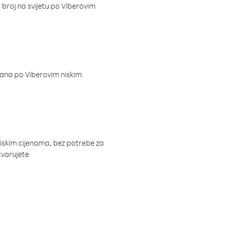
i broj na svijetu po Viberovim
dana po Viberovim niskim
niskim cijenama, bez potrebe za
tvarujete