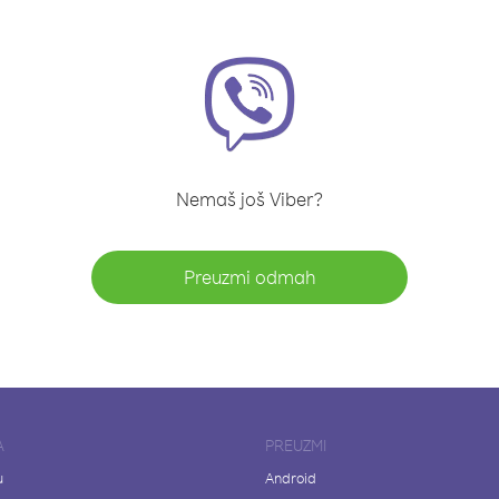
Nemaš još Viber?
Preuzmi odmah
A
PREUZMI
u
Android