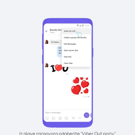
Iz glave razgovora odaberite "Viber Out poziv"