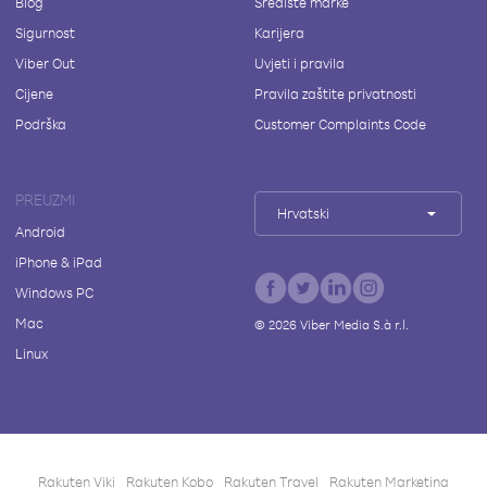
Blog
Središte marke
Sigurnost
Karijera
Viber Out
Uvjeti i pravila
Cijene
Pravila zaštite privatnosti
Podrška
Customer Complaints Code
PREUZMI
Hrvatski
Android
iPhone & iPad
Windows PC
Mac
©
2026
Viber Media S.à r.l.
Linux
Rakuten Viki
Rakuten Kobo
Rakuten Travel
Rakuten Marketing