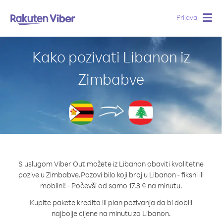
Prijava
Togg
navig
Kako pozivati Libanon iz
Zimbabve
S uslugom Viber Out možete iz Libanon obaviti kvalitetne
pozive u Zimbabve.
Pozovi bilo koji broj u Libanon - fiksni ili
mobilni! - Počevši od samo 17.3 ¢ na minutu.
Kupite pakete kredita ili plan pozivanja da bi dobili
najbolje cijene na minutu za Libanon.