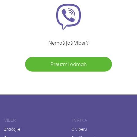
Nemaš još Viber?
Preuzmi odmah
VIBER
TVRTKA
Značajke
O Viberu