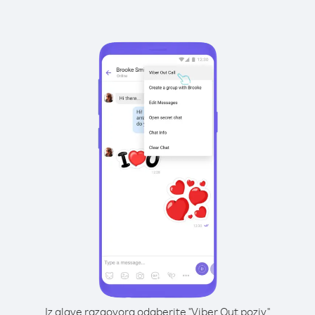
Iz glave razgovora odaberite "Viber Out poziv"