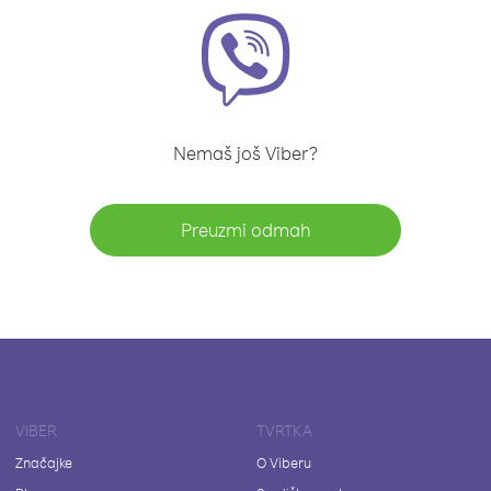
Nemaš još Viber?
Preuzmi odmah
VIBER
TVRTKA
Značajke
O Viberu