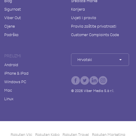
Blog
Središte marke
Sigurnost
Karijera
Viber Out
Uvjeti i pravila
Cijene
Pravila zaštite privatnosti
Podrška
Customer Complaints Code
PREUZMI
Hrvatski
Android
iPhone & iPad
Windows PC
Mac
©
2026
Viber Media S.à r.l.
Linux
Rakuten Viki
Rakuten Kobo
Rakuten Travel
Rakuten Marketing