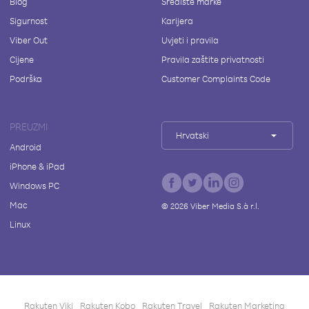
Blog
Središte marke
Sigurnost
Karijera
Viber Out
Uvjeti i pravila
Cijene
Pravila zaštite privatnosti
Podrška
Customer Complaints Code
PREUZMI
Hrvatski
Android
iPhone & iPad
Windows PC
Mac
©
2026
Viber Media S.à r.l.
Linux
Rakuten Viki
Rakuten Kobo
Rakuten Travel
Rakuten Marketing