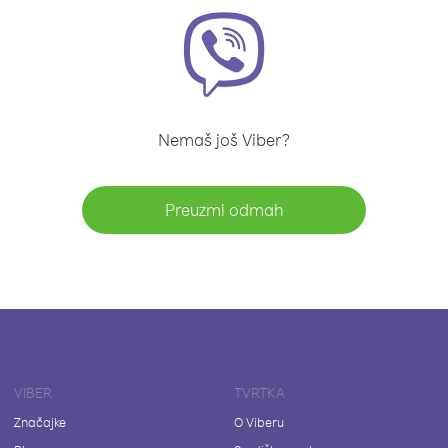
Nemaš još Viber?
Preuzmi odmah
VIBER
TVRTKA
Značajke
O Viberu