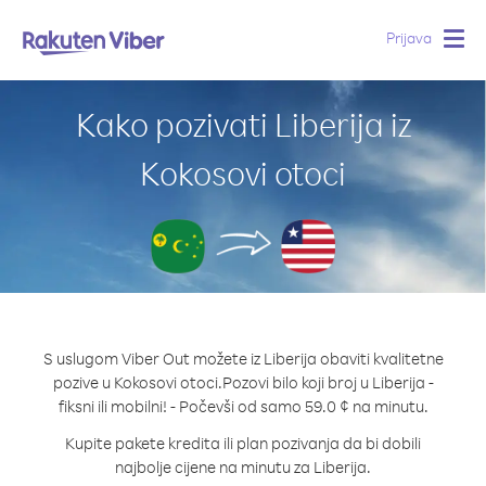
Prijava
Togg
navig
Kako pozivati Liberija iz
Kokosovi otoci
S uslugom Viber Out možete iz Liberija obaviti kvalitetne
pozive u Kokosovi otoci.
Pozovi bilo koji broj u Liberija -
fiksni ili mobilni! - Počevši od samo 59.0 ¢ na minutu.
Kupite pakete kredita ili plan pozivanja da bi dobili
najbolje cijene na minutu za Liberija.