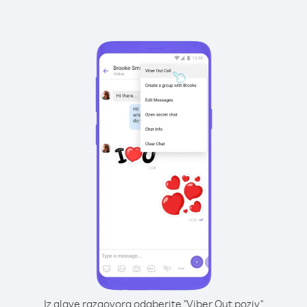
Iz glave razgovora odaberite "Viber Out poziv"