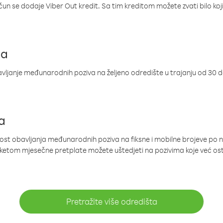
ačun se dodaje Viber Out kredit. Sa tim kreditom možete zvati bilo koj
ja
ljanje međunarodnih poziva na željeno odredište u trajanju od 30 
a
nost obavljanja međunarodnih poziva na fiksne i mobilne brojeve po 
paketom mjesečne pretplate možete uštedjeti na pozivima koje već os
Pretražite više odredišta