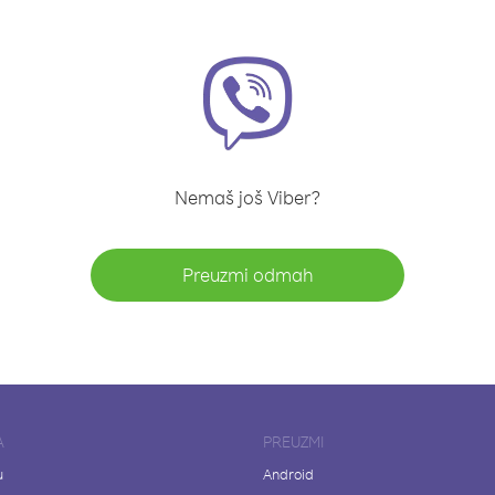
Nemaš još Viber?
Preuzmi odmah
A
PREUZMI
u
Android