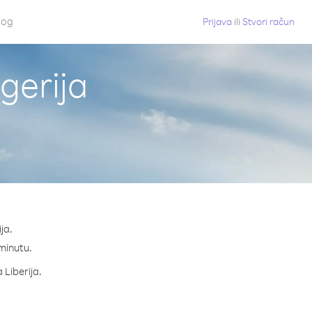
log
Prijava
ili
Stvori račun
igerija
ja.
 minutu.
 Liberija.