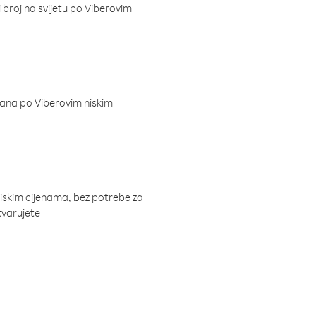
i broj na svijetu po Viberovim
dana po Viberovim niskim
niskim cijenama, bez potrebe za
tvarujete