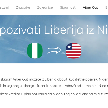
euzmi
Značajke
Zajednice
Sigurnost
Viber Out
B
ozivati Liberija iz N
uslugom Viber Out možete iz Liberija obaviti kvalitetne pozive u Nigeri
bilo koji broj u Liberija - fiksni ili mobilni! - Počevši od samo 59.0 ¢ na
kete kredita ili plan pozivanja da bi dobili najbolje cijene na minutu za