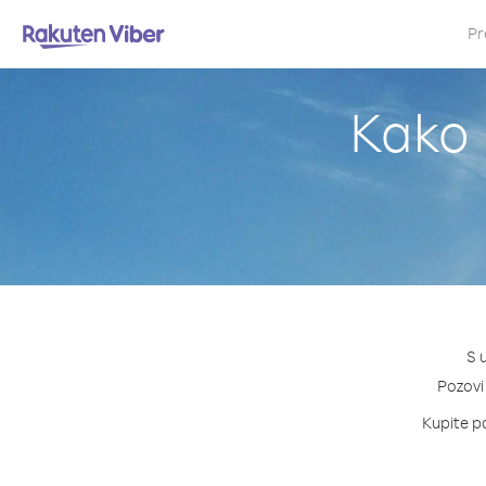
Pr
Kako p
S 
Pozovi 
Kupite pa