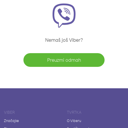
Nemaš još Viber?
Preuzmi odmah
VIBER
TVRTKA
Značajke
O Viberu