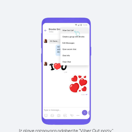
Iz glave razgovora odaberite "Viber Out poziv"