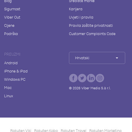
Blog
Središte marke
Sigurnost
Karijera
Viber Out
Uvjeti i pravila
Cijene
Pravila zaštite privatnosti
Podrška
Customer Complaints Code
PREUZMI
Hrvatski
Android
iPhone & iPad
Windows PC
Mac
©
2026
Viber Media S.à r.l.
Linux
Rakuten Viki
Rakuten Kobo
Rakuten Travel
Rakuten Marketing