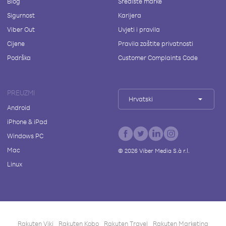
Blog
Središte marke
Sigurnost
Karijera
Viber Out
Uvjeti i pravila
Cijene
Pravila zaštite privatnosti
Podrška
Customer Complaints Code
PREUZMI
Hrvatski
Android
iPhone & iPad
Windows PC
Mac
©
2026
Viber Media S.à r.l.
Linux
Rakuten Viki
Rakuten Kobo
Rakuten Travel
Rakuten Marketing