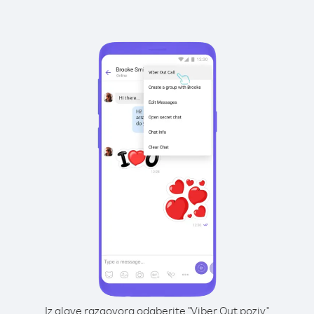
Iz glave razgovora odaberite "Viber Out poziv"