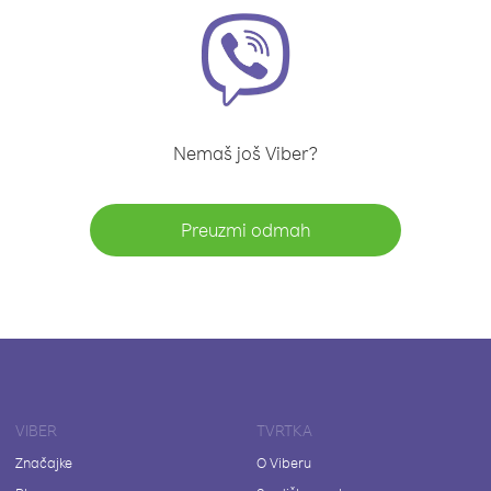
Nemaš još Viber?
Preuzmi odmah
VIBER
TVRTKA
Značajke
O Viberu